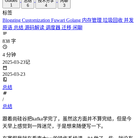
Guides
总结
技术分享
闲聊
1
6
4
3
标签
Blogging
Customization
Fuwari
Golang
内存管理
垃圾回收
并发
原语
总结
源码解读
调度器
迁移
闲聊
838 字
4 分钟
2025-03-23记
2025-03-23
总结
/
总结
跟着尚硅谷把kafka学完了，虽然这方面并不算完结，但是今
天早上感觉到一阵迷茫，于是想来随便写一下。