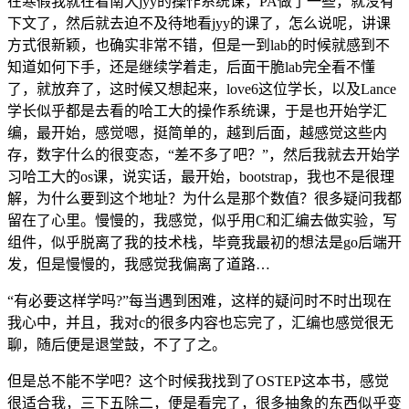
在寒假我就在看南大jyy的操作系统课，PA做了一些，就没有
下文了，然后就去迫不及待地看jyy的课了，怎么说呢，讲课
方式很新颖，也确实非常不错，但是一到lab的时候就感到不
知道如何下手，还是继续学着走，后面干脆lab完全看不懂
了，就放弃了，这时候又想起来，love6这位学长，以及Lance
学长似乎都是去看的哈工大的操作系统课，于是也开始学汇
编，最开始，感觉嗯，挺简单的，越到后面，越感觉这些内
存，数字什么的很变态，“差不多了吧？”，然后我就去开始学
习哈工大的os课，说实话，最开始，bootstrap，我也不是很理
解，为什么要到这个地址？为什么是那个数值？很多疑问我都
留在了心里。慢慢的，我感觉，似乎用C和汇编去做实验，写
组件，似乎脱离了我的技术栈，毕竟我最初的想法是go后端开
发，但是慢慢的，我感觉我偏离了道路…
“有必要这样学吗?”每当遇到困难，这样的疑问时不时出现在
我心中，并且，我对c的很多内容也忘完了，汇编也感觉很无
聊，随后便是退堂鼓，不了了之。
但是总不能不学吧？这个时候我找到了OSTEP这本书，感觉
很适合我，三下五除二，便是看完了，很多抽象的东西似乎变