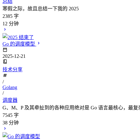
总结
寒假之际，故且总结一下我的 2025
2385 字
12 分钟
Go 的调度模型
2025-12-21
技术分享
/
Golang
/
调度器
G、M、P 及其牵扯到的各种应用绝对是 Go 语言最核心，最
7545 字
38 分钟