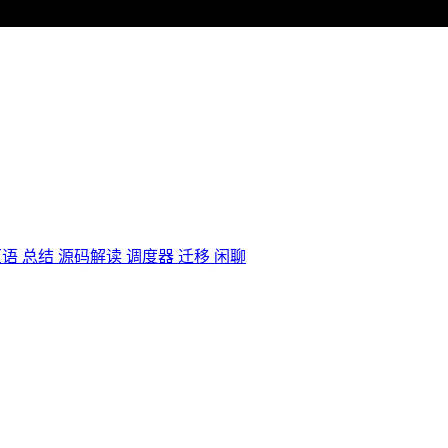
原语
总结
源码解读
调度器
迁移
闲聊