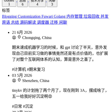
Guides
总结
技术分享
闲聊
1
6
4
3
标签
Blogging
Customization
Fuwari
Golang
内存管理
垃圾回收
并发
原语
总结
源码解读
调度器
迁移
闲聊
21
6月
2026
😩
Chongqing, China
期末速成机器学习的时候，和 gpt 讨论了半天，意外发
现自己目前实习做的事情竟然还是有点价值的，也扩展
了对整个互联网体系的认知，算是意外之喜了。
#计算机
#期末复习
03
5月
2026
😩
Shenzhen, China
tinykv 的计划拖了两个月了，现在刚到 3A，摆成啥了，
五一给我好好沉淀啊😡
#日常
#沉淀