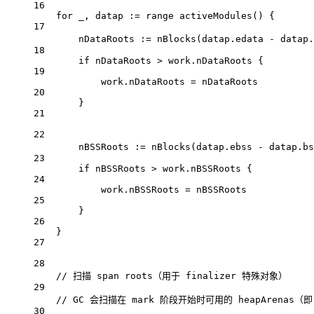
16
for
 _, datap 
:=
range
activeModules
() {
17
nDataRoots 
:=
nBlocks
(datap.edata 
-
 datap.
18
if
 nDataRoots 
>
 work.nDataRoots {
19
work.nDataRoots 
=
 nDataRoots
20
}
21
22
nBSSRoots 
:=
nBlocks
(datap.ebss 
-
 datap.bs
23
if
 nBSSRoots 
>
 work.nBSSRoots {
24
work.nBSSRoots 
=
 nBSSRoots
25
}
26
}
27
28
// 扫描 span roots（用于 finalizer 特殊对象）
29
// GC 会扫描在 mark 阶段开始时可用的 heapArenas（即 
30