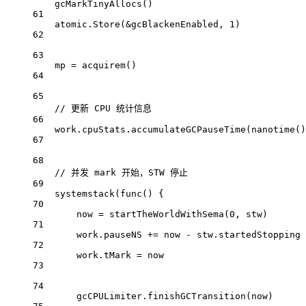
gcMarkTinyAllocs
()
61
atomic.
Store
(
&
gcBlackenEnabled, 
1
)
62
63
mp 
=
acquirem
()
64
65
// 更新 CPU 统计信息
66
work.cpuStats.
accumulateGCPauseTime
(
nanotime
()
67
68
// 并发 mark 开始，STW 停止
69
systemstack
(
func
() {
70
now 
=
startTheWorldWithSema
(
0
, stw)
71
work.pauseNS 
+=
 now 
-
 stw.startedStopping
72
work.tMark 
=
 now
73
74
gcCPULimiter.
finishGCTransition
(now)