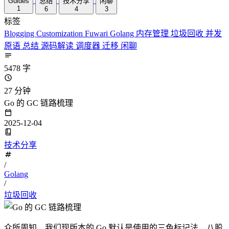
Guides
总结
技术分享
闲聊
1
6
4
3
标签
Blogging
Customization
Fuwari
Golang
内存管理
垃圾回收
并发
原语
总结
源码解读
调度器
迁移
闲聊
5478 字
27 分钟
Go 的 GC 链路梳理
2025-12-04
技术分享
/
Golang
/
垃圾回收
众所周知，我们现版本的 Go 默认是使用的三色标记法，八股