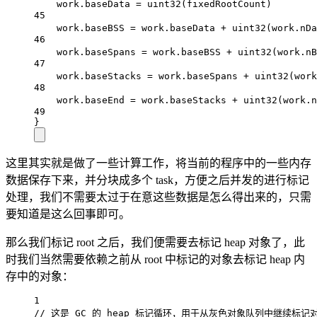
work.baseData 
=
uint32
(fixedRootCount)        
45
work.baseBSS 
=
 work.baseData 
+
uint32
(work.nDa
46
work.baseSpans 
=
 work.baseBSS 
+
uint32
(work.nB
47
work.baseStacks 
=
 work.baseSpans 
+
uint32
(work
48
work.baseEnd 
=
 work.baseStacks 
+
uint32
(work.n
49
}
这里其实就是做了一些计算工作，将当前的程序中的一些内存
数据保存下来，并分块成多个 task，方便之后并发的进行标记
处理，我们不需要太过于在意这些数据是怎么得出来的，只需
要知道是这么回事即可。
那么我们标记 root 之后，我们便需要去标记 heap 对象了，此
时我们当然需要依赖之前从 root 中标记的对象去标记 heap 内
存中的对象：
1
// 这是 GC 的 heap 标记循环，用于从灰色对象队列中继续标