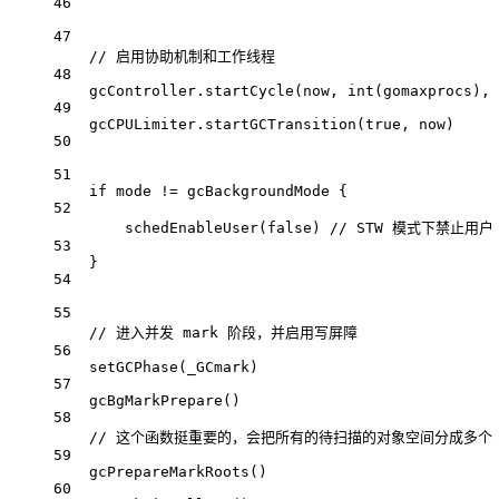
46
47
// 启用协助机制和工作线程
48
gcController.
startCycle
(now, 
int
(gomaxprocs), 
49
gcCPULimiter.
startGCTransition
(
true
, now)
50
51
if
 mode 
!=
 gcBackgroundMode {
52
schedEnableUser
(
false
) 
// STW 模式下禁止用户 
53
}
54
55
// 进入并发 mark 阶段，并启用写屏障
56
setGCPhase
(_GCmark)
57
gcBgMarkPrepare
()
58
// 这个函数挺重要的，会把所有的待扫描的对象空间分成多个 t
59
gcPrepareMarkRoots
()
60