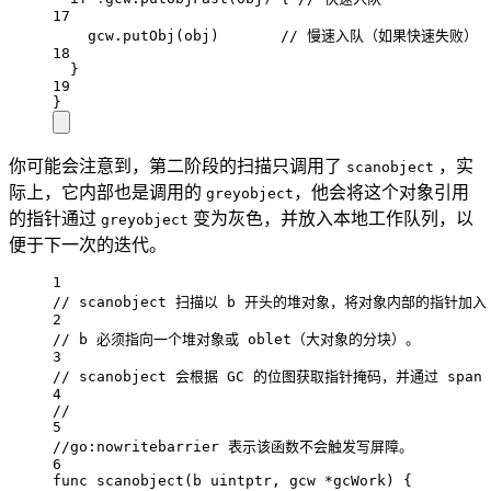
17
gcw.
putObj
(obj)       
// 慢速入队（如果快速失败）
18
}
19
}
你可能会注意到，第二阶段的扫描只调用了
，实
scanobject
际上，它内部也是调用的
，他会将这个对象引用
greyobject
的指针通过
变为灰色，并放入本地工作队列，以
greyobject
便于下一次的迭代。
1
// scanobject 扫描以 b 开头的堆对象，将对象内部的指针加入
2
// b 必须指向一个堆对象或 oblet（大对象的分块）。
3
// scanobject 会根据 GC 的位图获取指针掩码，并通过 spa
4
//
5
//go:nowritebarrier 表示该函数不会触发写屏障。
6
func
scanobject
(
b
uintptr
, 
gcw
*
gcWork
) {