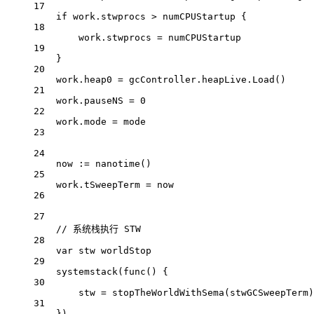
17
if
 work.stwprocs 
>
 numCPUStartup {
18
work.stwprocs 
=
 numCPUStartup
19
}
20
work.heap0 
=
 gcController.heapLive.
Load
()
21
work.pauseNS 
=
0
22
work.mode 
=
 mode
23
24
now 
:=
nanotime
()
25
work.tSweepTerm 
=
 now
26
27
// 系统栈执行 STW
28
var
 stw 
worldStop
29
systemstack
(
func
() {
30
stw 
=
stopTheWorldWithSema
(stwGCSweepTerm)
31
})