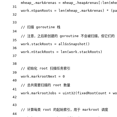
mheap_.markArenas 
=
 mheap_.heapArenas[:
len
(mhe
31
work.nSpanRoots 
=
len
(mheap_.markArenas) 
*
 (pa
32
33
// 扫描 goroutine 栈
34
// 注意，之后新创建的 goroutine 不会被扫描，但它们的
35
work.stackRoots 
=
allGsSnapshot
()
36
work.nStackRoots 
=
len
(work.stackRoots)
37
38
// 初始化 root 扫描任务索引
39
work.markrootNext 
=
0
40
// 总共需要扫描的 root 数量
41
work.markrootJobs 
=
uint32
(fixedRootCount 
+
 wo
42
43
// 计算每类 root 的起始索引，用于 markroot 调度
44