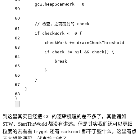
gcw.heapScanWork 
=
0
59
60
// 检查，之前提到的 check
61
if
 checkWork 
<=
0
 {
62
checkWork 
+=
 drainCheckThreshold
63
if
 check 
!=
nil
&&
check
() {
64
break
65
}
66
}
67
}
68
}
到这里其实已经把 GC 的逻辑梳理的差不多了，其他诸如
STW，StartTheWorld 都没有讲述。但是其实我们还可以更细
粒度的去看看
还有
都干了些什么，这里有点
tryget
markroot
不太想贴源码，就直接口述了。