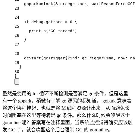
goparkunlock
(
&
forcegc.lock, waitReasonForceGCI
23
24
if
 debug.gctrace 
>
0
 {
25
println
(
"GC forced"
)
26
}
27
28
gcStart
(
gcTrigger
{kind: gcTriggerTime, now: 
na
29
}
30
}
虽然是使用的 for 循环不断检测是否满足 gc 条件，但是这里
有一个 gopark，稍微有了解 go 源码的都知道， gopark 意味着
将这个协程挂起，也就是将 M 线程资源让出来，从而避免长
时间阻塞在这里等待满足 gc 条件。那么什么时候会唤醒这个
goroutine 呢？答案写在注释里面，当系统监控觉得确实应该触
发 GC 了，就会唤醒这个后台强制 GC 的 goroutine。