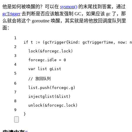
他是如何被唤醒的？可以在
sysmon()
的末尾找到答案，通过
gcTrigger
去判断是否应该触发强制 GC，如果应该 gc 了，那
么就会将这个 goroutine 唤醒，其实就是将他放回调度队列里
面：
1
if
 t 
:=
 (
gcTrigger
{kind: gcTriggerTime, now: n
2
lock
(
&
forcegc.lock)
3
forcegc.idle 
=
0
4
var
 list 
gList
5
// 放回队列
6
list.
push
(forcegc.g)
7
injectglist
(
&
list)
8
unlock
(
&
forcegc.lock)
9
}