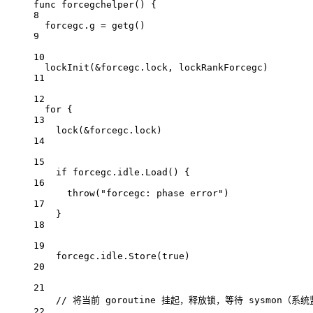
func
forcegchelper
() {
8
forcegc.g 
=
getg
()
9
10
lockInit
(
&
forcegc.lock, lockRankForcegc)
11
12
for
 {
13
lock
(
&
forcegc.lock)
14
15
if
 forcegc.idle.
Load
() {
16
throw
(
"forcegc: phase error"
)
17
}
18
19
forcegc.idle.
Store
(
true
)
20
21
// 将当前 goroutine 挂起，释放锁，等待 sysmon（系统
22