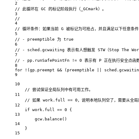
2
// 此循环在 GC 的标记阶段执行（_GCmark）。
3
//
4
// 循环条件：如果当前 G 被标记为可抢占，并且满足以下任意条
5
// - preemptible 为 true
6
// - sched.gcwaiting 表示有人想触发 STW（Stop The Wo
7
// - pp.runSafePointFn != 0 表示有 P 正在执行安全点函
8
for
!
(gp.preempt 
&&
 (preemptible 
||
 sched.gcwaitin
9
10
// 尝试保证全局队列中有可用工作。
11
// 如果 work.full == 0，说明本地队列空了，需要从
12
if
 work.full 
==
0
 {
13
gcw.
balance
()
14
}
15