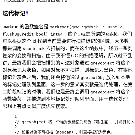
迭代标记
#
markroot的函数签名是
markroot(gcw *gcWork, i uint32,
，这个 i 就是所谓的 taskId，我们
flushBgCredit bool) int64
可以根据这个 id 找到当前需要进行扫描标记的区域，大多数
都是调用
去扫描的，而在这个函数中，经历一系列
scanblock
复杂的变换和扫描，由于我不懂 GC 的扫描逻辑，所以就不乱
讲，最终我们会把扫描到的可达对象通过
将这个
greyobject
对象标记为
灰色
，如果对象不可扫描，则标记为黑色，在将他
标记为灰色之后，我们还会将他通过
放入到本地
gcw.putObj
的标记处理队列里面，这一步的意义其实就是迭代处理，在第
二阶段标记的时候，我们也是最终会调用
将这个
greyobject
函数染灰，并推送到本地标记处理队列里面，用于迭代处理，
思想上有点类似广度优先搜索。
1
// greyobject 将一个堆对象标记为灰色（可扫描），并将其加
2
// 如果对象不可扫描（noscan），则直接标记为黑色。