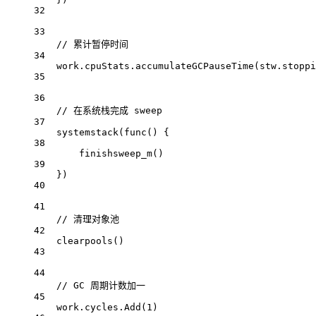
32
33
// 累计暂停时间
34
work.cpuStats.
accumulateGCPauseTime
(stw.stoppi
35
36
// 在系统栈完成 sweep
37
systemstack
(
func
() {
38
finishsweep_m
()
39
})
40
41
// 清理对象池
42
clearpools
()
43
44
// GC 周期计数加一
45
work.cycles.
Add
(
1
)