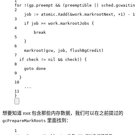
1
for
!
(gp.preempt 
&&
 (preemptible 
||
 sched.gcwaitin
2
job 
:=
 atomic.
Xadd
(
&
work.markrootNext, 
+
1
) 
-
1
3
if
 job 
>=
 work.markrootJobs {
4
break
5
}
6
markroot
(gcw, job, flushBgCredit)
7
if
 check 
!=
nil
&&
check
() {
8
goto
 done
9
}
10
...
11
}
想要知道 root 包含那些内存数据，我们可以在之前提过的
里面找到：
gcPrepareMarkRoots
1