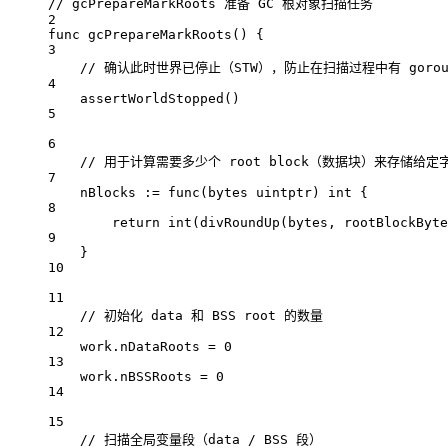
// gcPrepareMarkRoots 准备 GC 根对象扫描任务
2
func
gcPrepareMarkRoots
() {
3
// 确认此时世界已停止（STW），防止在扫描过程中有 gorout
4
assertWorldStopped
()
5
6
// 用于计算需要多少个 root block（数据块）来存储给定字
7
nBlocks 
:=
func
(
bytes
uintptr
) 
int
 {
8
return
int
(
divRoundUp
(bytes, rootBlockByte
9
}
10
11
// 初始化 data 和 BSS root 的数量
12
work.nDataRoots 
=
0
13
work.nBSSRoots 
=
0
14
15
// 扫描全局变量段（data / BSS 段）