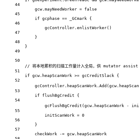
44
gcw.mayNeedWorker 
=
false
45
if
 gcphase 
==
 _GCmark {
46
gcController.
enlistWorker
()
47
}
48
}
49
50
// 将本地累积的扫描工作量计入全局，供 mutator assist
51
if
 gcw.heapScanWork 
>=
 gcCreditSlack {
52
gcController.heapScanWork.
Add
(gcw.heapScan
53
if
 flushBgCredit {
54
gcFlushBgCredit
(gcw.heapScanWork 
-
 ini
55
initScanWork 
=
0
56
}
57
checkWork 
-=
 gcw.heapScanWork
58