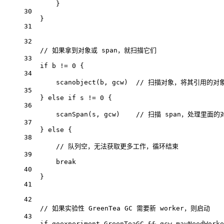
}
30
}
31
32
// 如果拿到对象或 span，就扫描它们
33
if
 b 
!=
0
 {
34
scanobject
(b, gcw)  
// 扫描对象，将其引用的对
35
} 
else
if
 s 
!=
0
 {
36
scanSpan
(s, gcw)    
// 扫描 span，处理里面的
37
} 
else
 {
38
// 队列空，无法获取更多工作，循环结束
39
break
40
}
41
42
// 如果实验性 GreenTea GC 需要新 worker，则启动
43
if
 goexperiment.GreenTeaGC 
&&
 gcw.mayNeedWorke