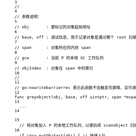
3
//
4
// 参数说明：
5
// obj       : 要标记的对象起始地址
6
// base, off : 调试信息，用于记录对象是通过哪个 root 扫
7
// span      : 对象所在的内存 span
8
// gcw       : 当前 P 的本地 GC 工作队列
9
// objIndex  : 对象在 span 中的索引
10
//
11
// go:nowritebarrierrec 表示此函数不会触发写屏障，且可
12
func
greyobject
(
obj
, 
base
, 
off
uintptr
, 
span
*
mspa
13
...
14
15
// 将对象加入 P 的本地工作队列，以便后续 scanobject 
16
if
!
gcw.
putObjFast
(obj) { 
// 快速入队