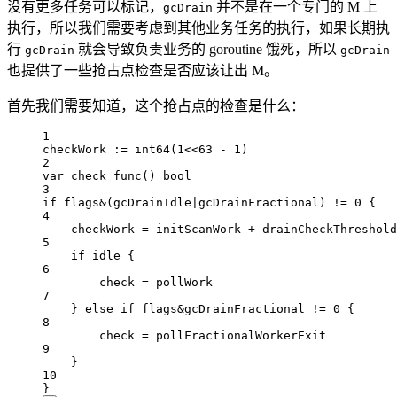
没有更多任务可以标记，
并不是在一个专门的 M 上
gcDrain
执行，所以我们需要考虑到其他业务任务的执行，如果长期执
行
就会导致负责业务的 goroutine 饿死，所以
gcDrain
gcDrain
也提供了一些抢占点检查是否应该让出 M。
首先我们需要知道，这个抢占点的检查是什么：
1
checkWork 
:=
int64
(
1
<<
63
-
1
)
2
var
 check 
func
() 
bool
3
if
 flags
&
(gcDrainIdle
|
gcDrainFractional) 
!=
0
 {
4
checkWork 
=
 initScanWork 
+
 drainCheckThreshold
5
if
 idle {
6
check 
=
 pollWork
7
} 
else
if
 flags
&
gcDrainFractional 
!=
0
 {
8
check 
=
 pollFractionalWorkerExit
9
}
10
}