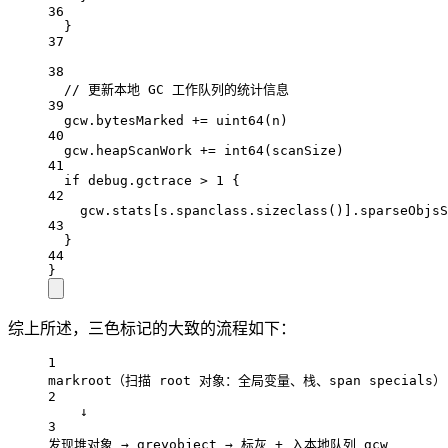
36
}
37
38
// 更新本地 GC 工作队列的统计信息
39
gcw.bytesMarked 
+=
uint64
(n)
40
gcw.heapScanWork 
+=
int64
(scanSize)
41
if
 debug.gctrace 
>
1
 {
42
gcw.stats[s.spanclass.
sizeclass
()].sparseObjsS
43
}
44
}
综上所述，三色标记的大致的流程如下：
1
markroot（扫描 root 对象：全局变量、栈、span specials）
2
↓
3
发现堆对象 → greyobject → 标灰 + 入本地队列 gcw